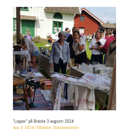
”Loppor” på Bräcke 3 augusti 2024
aug 4, 2024
|
Bildarkiv
,
Dokumentarkiv