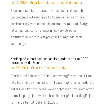
jul 11, 2024
|
Bildarkiv
,
Dokumentarkiv
,
Midsommar
Strålande solsken, massor av människor, dans och
uppträdande avGöteborgs Folkdansvänner samt bra
intäkter tack vare entrén detstora matlotteriet, övriga
lotterier, loppis, kaffeförsäljning, korv obröd och
strutkarameller mm. Allt praktiskt fungerade tack
varemånga...
Kosläpp, växtmarknad och loppis gjorde att cirka 1000
personer fyllde Bräcke
jun 16, 2024
|
Bildarkiv
,
Dokumentarkiv
Området på och runt Bräcke Hembygdsgård var den11 maj
inte bara fullt avmänniskor . Till väsentligheterna hörde ett
antal glada kor och deras kalvar ochmassor av växtplantor
samt loppisgrejer. Även en brandbil var på plats till glädje
förmånga barn.Ungefär kl 11.00...