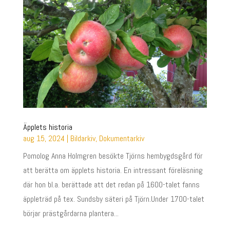
Äpplets historia
aug 15, 2024
|
Bildarkiv
,
Dokumentarkiv
Pomolog Anna Holmgren besökte Tjörns hembygdsgård för
att berätta om äpplets historia. En intressant föreläsning
där hon bl.a. berättade att det redan på 1600-talet fanns
äppleträd på tex. Sundsby säteri på Tjörn.Under 1700-talet
börjar prästgårdarna plantera...