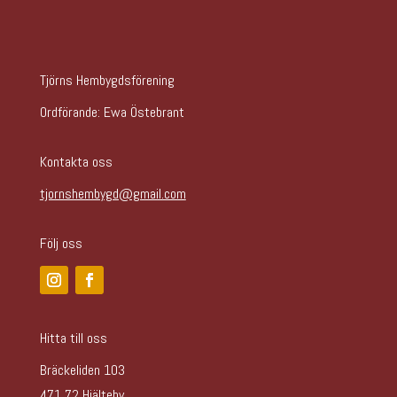
Tjörns Hembygdsförening
Ordförande: Ewa Östebrant
Kontakta oss
tjornshembygd@gmail.com
Följ oss
Hitta till oss
Bräckeliden 103
471 72 Hjälteby