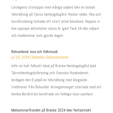
Lördagens storloppis med många säljare blev en lyckad
tillställning på Tjörns hembygdsgård. Vacker väder, fika och
korvförsälning lockade ett stort antal besökare. Hoppas vi
kan upprepa aktiviteten nästa år igen! Tack till alla säljare
och medlemmar som gjorde dagen...
Bohuslänsk visa och folkmusik
jul 19, 2024
|
Bildarkiv
,
Dokumentarkiv
Inför en helt fullsatt lokal på Bräcke Hembygdsgård bjöd
TjörnsHembygdsförening och Svenska Visakademin
lördagen den 6 julipå en tillställning med klingande
traditioner från Bohuslän. Arrangemanget startade med att
Annika Nordström berättade om folkliga visor,samlare...
Midsommarfirandet på Bräcke 2024 blev fantastiskt