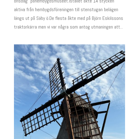
onsdag" påhembygdsmuseet.Istället åkte 14 stycken
aktiva från hembygdsföreningen till stenstugan belägen
längs ut på Säby ö.De flesta åkte med på Björn Eskilssons
traktorkärra men vi var några som antog utmaningen att...