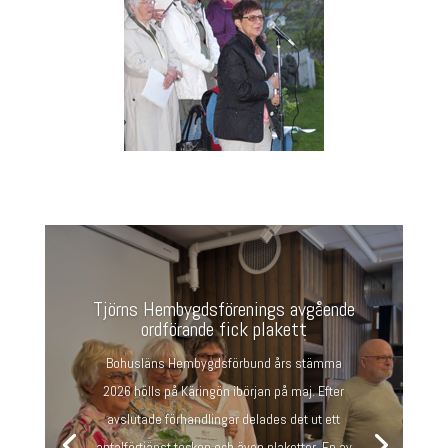
Tjörns Hembygdsförenings avgående
ordförande fick plakett
Bohusläns Hembygdsförbund års stämma
2026 hölls på Käringön ibörjan på maj. Efter
avslutade förhandlingar delades det ut ett
antalförtjänst tecken och även plaketter. En av