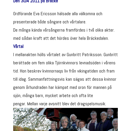
Den 30/4 2011 på Bräcke
Ordförande Eva Ericsson hälsade alla välkomna och
presenterade både sångare och vårtalare.
De många kända vårsångerna framfördes i två olika akter.
med sådan kraft att det hördes över hela Bräckedalen.
Vårtal
I mellanakten hölls vårtalet av Gunbritt Patriksson. Gunbritt
berättade om fem olika Tjörnkvinnors levnadsöden i vårens
tid. Hon beskrev kvinnornaqs liv från vikingatiden och fram
till idag. Sammanfattningsvis kan sägas att dessa kvinnor
genom århundraden har kämpat med oron för mannen på
sjön, många barn, mycket arbete och ofta lite
pengar. Mellan varje avsnitt blev det dragspelsmusik.