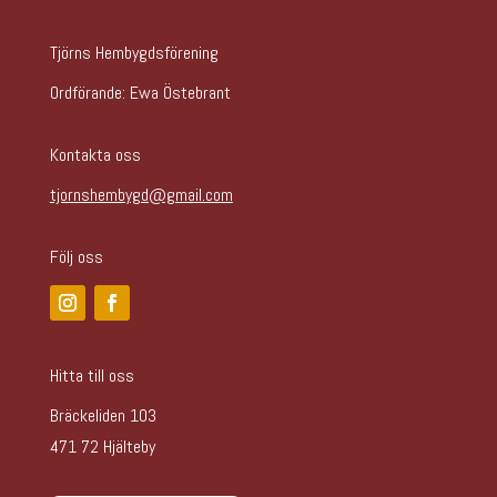
Tjörns Hembygdsförening
Ordförande:
Ewa Östebrant
Kontakta oss
tjornshembygd@gmail.com
Följ oss
Hitta till oss
Bräckeliden 103
471 72 Hjälteby