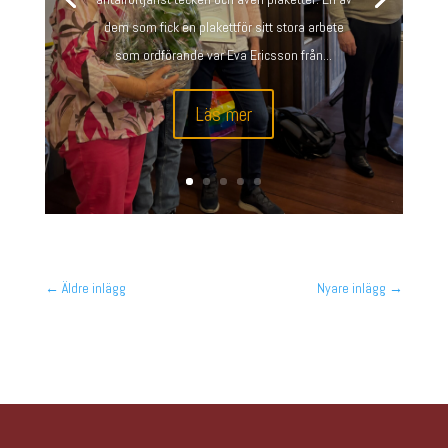
dem som fick en plakettför sitt stora arbete
som ordförande var Eva Ericsson från...
Läs mer
←
Äldre inlägg
Nyare inlägg
→