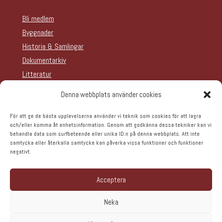
Bli medlem
Byggnader
Historia & Samlingar
Dokumentarkiv
Litteratur
Teater
Denna webbplats använder cookies
Om oss
Hyra lokal
För att ge de bästa upplevelserna använder vi teknik som cookies för att lagra
och/eller komma åt enhetsinformation. Genom att godkänna dessa tekniker kan vi
Evenemangskalender
behandla data som surfbeteende eller unika ID:n på denna webbplats. Att inte
samtycka eller återkalla samtycke kan påverka vissa funktioner och funktioner
negativt.
© 09/08/2026 - Tjörns Hembygdsförening | Webbdesign
Acceptera
av
Insign Webbyrå AB
Neka
Cookie Policy
|
Integritetspolicy