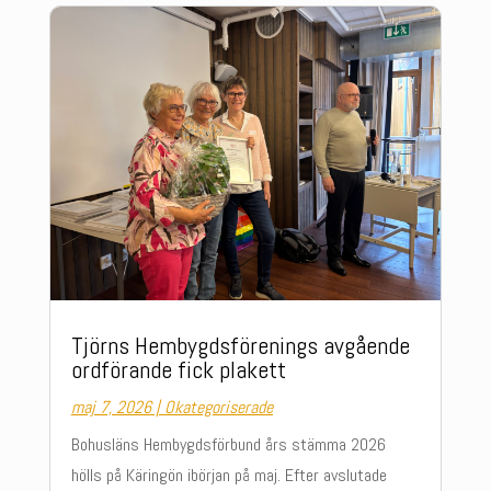
Tjörns Hembygdsförenings avgående
ordförande fick plakett
maj 7, 2026
|
Okategoriserade
Bohusläns Hembygdsförbund års stämma 2026
hölls på Käringön ibörjan på maj. Efter avslutade