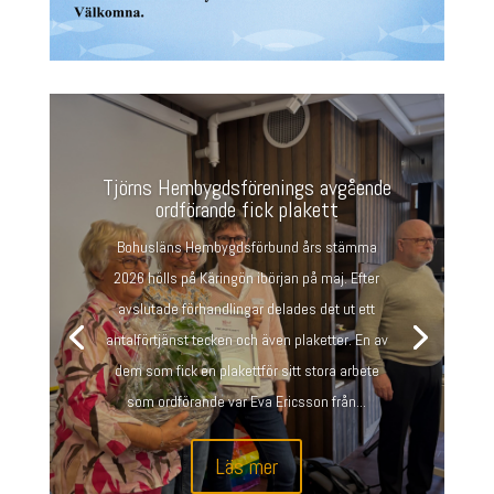
Tjörns Hembygdsförenings avgående
ordförande fick plakett
Bohusläns Hembygdsförbund års stämma
2026 hölls på Käringön ibörjan på maj. Efter
avslutade förhandlingar delades det ut ett
antalförtjänst tecken och även plaketter. En av
dem som fick en plakettför sitt stora arbete
som ordförande var Eva Ericsson från...
Läs mer