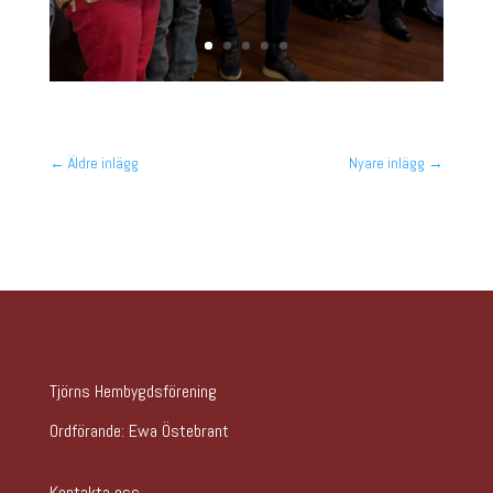
←
Äldre inlägg
Nyare inlägg
→
Tjörns Hembygdsförening
Ordförande:
Ewa Östebrant
Kontakta oss