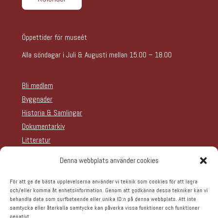
Öppettider för museét
Alla söndagar i Juli & Augusti mellan 15.00 – 18.00
Bli medlem
Byggnader
Historia & Samlingar
Dokumentarkiv
Litteratur
Teater
Denna webbplats använder cookies
Om oss
Hyra lokal
För att ge de bästa upplevelserna använder vi teknik som cookies för att lagra
och/eller komma åt enhetsinformation. Genom att godkänna dessa tekniker kan vi
Evenemangskalender
behandla data som surfbeteende eller unika ID:n på denna webbplats. Att inte
samtycka eller återkalla samtycke kan påverka vissa funktioner och funktioner
negativt.