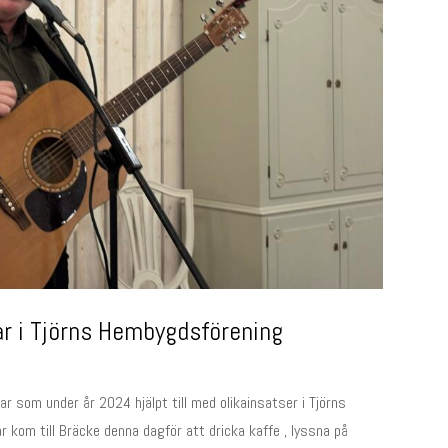
r i Tjörns Hembygdsförening
r som under år 2024 hjälpt till med olikainsatser i Tjörns
kom till Bräcke denna dagför att dricka kaffe , lyssna på