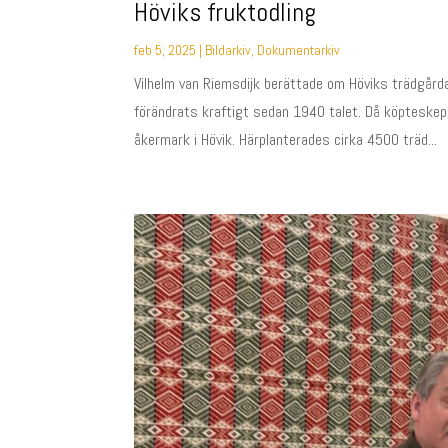
Höviks fruktodling
feb 5, 2025
|
Bildarkiv
,
Dokumentarkiv
Vilhelm van Riemsdijk berättade om Höviks trädgårda
förändrats kraftigt sedan 1940 talet. Då köpteske
åkermark i Hövik. Härplanterades cirka 4500 träd...