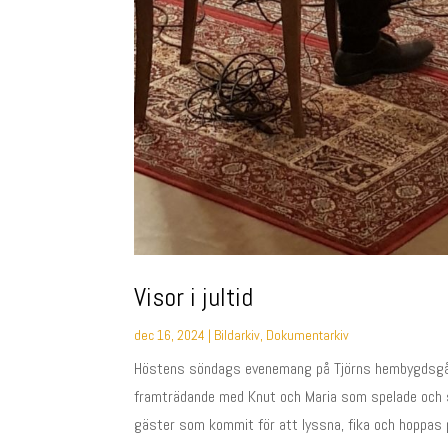
Visor i jultid
dec 16, 2024
|
Bildarkiv
,
Dokumentarkiv
Höstens söndags evenemang på Tjörns hembygdsgår
framträdande med Knut och Maria som spelade och sj
gäster som kommit för att lyssna, fika och hoppas på