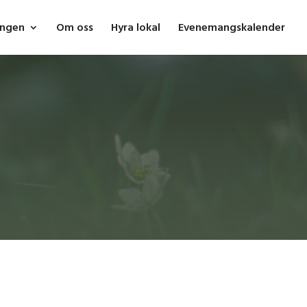
ingen
Om oss
Hyra lokal
Evenemangskalender