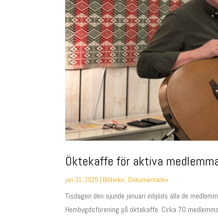
Öktekaffe för aktiva medlemma
jan 31, 2025
|
Bildarkiv
,
Dokumentarkiv
Tisdagen den sjunde januari inbjöds alla de medlemma
Hembygdsförening på öktekaffe. Cirka 70 medlemmar 