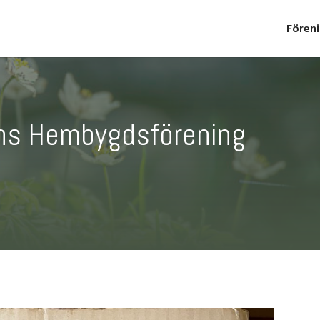
Fören
rns Hembygdsförening