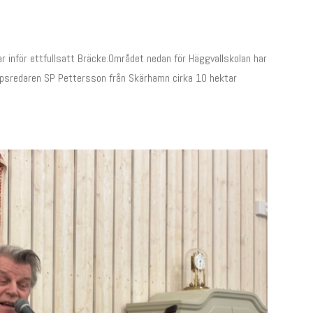
r inför ettfullsatt Bräcke.Området nedan för Häggvallskolan har
ppsredaren SP Pettersson från Skärhamn cirka 10 hektar